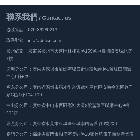
期
操
些
賣
海
裝箱碼頭24.99%的少數股權，“福地”集
限
味
遜
馬
廣？
個
那
發
多
家
就
作
中
家
制
著
FBA
遜
外
聯系我們
重
可
展，
店
站
/ Contact us
是
手
國
在
無
倉
亞
限
FBA
要
就
越
鋪
倉
虧
續
賣
國
內
儲。
馬
制
物
法
聯系電話：020-89280213
組
不
來
的
本
也
家
內
優
此
遜
了
流
＋
成
簡
越
賣
得
的
是
正
直
聯系郵箱：info@deksu.com
類
賣
非
信
劣
部
單
多
家
站
狀
簡
在
接
知
政
家
必
息
廣州總部：廣東省廣州市天河區林和西路159號中泰國際廣場北塔
分。
了。
的
都
剖
態。
單
以
發
外
策
自
需
宣
9樓
買
FBA
做
消
想
雪
方
低
貨
析
的
己
品
布：
測
的
精
費
進
家
深圳分公司：廣東省深圳市龍崗區坂田街道環城南路5號坂田國際
上
便
價“入
到
變
聯
入
將
出
品
者
來
款
中心F棟609
加
的，
侵
國
的
化
系
倉，
從
現，
模
開
分
霜
是
亞
外
很
福永分公司：廣東省深圳市福永街道懷德社區東區安海物流園路干
都
消
至
新
這
使
式
始
一
的
最
馬
買
頭G區1棟104-109
給
費
4
報
重
得
的
在
杯
些
是：
不
遜”，
家
賣
者
月
告
賣
團
線
羹。
中山分公司：廣東省中山市西區彩虹大道9號嘉華互聯網中心9樓
要！
亞
占
他
手
消
家
將
份
中
家
隊，
購
開
902房
馬
用
們
中，
們
更
恢
刪
息！
不
基
物，
一
遜
資
的
這
東莞分公司：廣東省東莞市東城區東城南路智薈谷3號208
帶
加
復。
除
再
本
因
家
官
金、
利
樣
來
困
隨
包
廈門分公司：福建省廈門市湖里區長虹路29號跨境電子商務產業園
需
不
此
亞
方
風
潤
的
很
難。
后
括