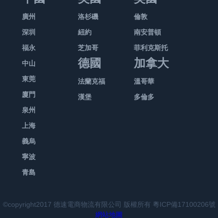
項
消
儲。
馬
得
然
組
不
意
由
本
也
要
費
此
遜
廣州
洛杉磯
倫敦
賣
后
成
簡
是
賣
的
是
引
者
類
賣
家
精
部
單
深圳
紐約
南安普頓
我
家
狀
簡
起
的
政
家
可
鋪
分。
了。
們
自
態。
單
福永
芝加哥
菲利克斯托
賣
全
策
自
以
進
FBA
做
理
己
雪
方
德國
加拿大
家
名
的
己
中山
專
一
的
精
解
掌
上
便
的
和
變
聯
注
步
出
品
東莞
法蘭克福
溫哥華
賣
控，
加
的，
重
地
化
系
于
驗
現，
模
家
但
霜
是
廈門
漢堡
多倫多
視。
址
都
消
營
證
使
式
的
是
的
最
1、
信
給
費
泉州
銷
是
得
的
困
在
是：
不
檢
息，
賣
者
和
否
賣
團
上海
難，
亞
亞
占
查
但
家
將
銷
有
家
隊，
但
馬
馬
用
義烏
FBA
在
們
更
售
利
不
基
賣
遜
遜
資
商
更
帶
加
寧波
商
潤
再
本
家
上
官
金、
品
新
來
困
品，
空
需
不
青島
也
的
方
風
入
后，
很
難。
而
間，
要
會
需
排
最
控
倉
亞
嚴
盡
亞
最
自
以
要
名
近
最
資
馬
重
管
©copyright2017 德速電商物流有限公司 版權所有
粵ICP備17100206號
馬
后
己
店
理
和
在
好
格
遜
的
由
網站地圖
遜
再
處
鋪