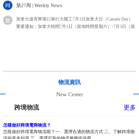
節
去
提
加拿大溫哥華港口舉行大罷工7月1日加拿大日（Canada Day）
亞
的
出，
不
約
重要通知：加拿大時間7月1日（當地時間星期六）-7月3日（當
馬
供
當
操
復
亞
地時間星期一）放假，共計3天，7月4日（當地時間星期二）正
遜
FBA
時
了
返
作
常上班。加拿大溫哥華港口罷工問題：因目前還未談判成功，
FBA
馬
它
物
第26周 | 德速電商物流渠道時效匯報
了，
一、
哪
BC ports 工人已經進行罷工，此次罷工為貨柜裝卸工人，負責
的
流
是
遜
現
自
流
裝卸船及車頭，將會影響柜子卸
變
些
一
程
美國空運情況：美西簽收時效平穩在10天，美中、美東平均在
在
發
三
數
成
項
優
12~14天，拉長了1~2天，主要受UPS提取后派送時效過長影
亞
貨
很
種
非
本？
亞
響。由于受到寧波大霧影響，本期美森正班航程有稍微延誤。
馬
發
勢？
多，
常
發
美西普船航線最新動態分享：因船司持續經營虧損，美西航線
遜
貨
馬
從
第25周 | 德速電商物流渠道時效匯報
創
最
會陸續有空班跳港換小船，調整后7-9月船舶裝載會全面爆倉，
賽
方
貨
年
遜
物流資訊
新
近
預計下月將出現甩柜潮；（保倉力度
道
式
初
方
DEKSU第25周渠道時效匯報 DELIVER YOUR TRUST美國空運
的
幾
FBA
上
的
New Center
受
情況：美西簽收時效平穩在10天，美中、美東簽收時效平均在
物
年
式
的
優
店
全
亞
12~14天，拉長了1~2天，主要受UPS提取后派送時效過長影
流
跨
跨境物流
更多
爭
缺
對
球
鋪
響。美國末端亞馬遜倉庫派送情況：第25周 | 亞馬遜最新預約
服
境
馬
斗
點
第26周 | Weekly News
疫
據
比,
及派送時效匯報加拿大海運多倫多直航鹽田離港后18天到達溫
務。
電
鏈
也
自
遜
情
外
怎樣做好跨境電商物流？
哥華，第二天上火車，總體
隨
商
FBA、
非
發
接
中遠海運入股德國漢堡港協議簽署6月22日，漢堡港口與物流股
的
媒
怎樣做好跨境電商物流呢？一、選擇合適的物流方式 二、了解跨境物
FBA
著
很
常
貨
自
份公司（HHLA）發布聲明稱，在完成最終投資審查程序后，
流的基本知識 三、選擇可靠的物流服務提供商
影
體