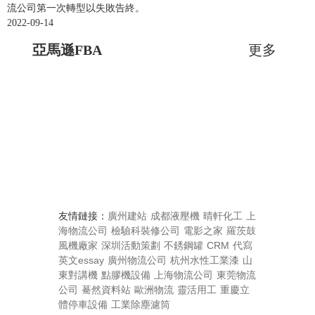
作
常上班。加拿大溫哥華港口罷工問題：因目前還未談判成功，
恢
刪
FBA
息！
馬
流公司第一次轉型以失敗告終。
物，
一
它
物
第26周 | 德速電商物流渠道時效匯報
的
這
了，
一、
哪
BC ports 工人已經進行罷工，此次罷工為貨柜裝卸工人，負責
復。
除
的
2022-09-14
流
因
家
是
遜
利
樣
現
自
流
裝卸船及車頭，將會影響柜子卸
隨
包
變
些
此
亞
一
程
亞馬遜FBA
更多
美國空運情況：美西簽收時效平穩在10天，美中、美東平均在
潤
的
在
發
三
后
括
數
成
亞
馬
項
優
12~14天，拉長了1~2天，主要受UPS提取后派送時效過長影
微
發
亞
貨
8
消
很
種
馬
遜
非
本？
亞
響。由于受到寧波大霧影響，本期美森正班航程有稍微延誤。
薄
貨
馬
發
勢？
月
費
多，
遜
費
常
發
美西普船航線最新動態分享：因船司持續經營虧損，美西航線
甚
方
遜
貨
馬
份，
者
從
第25周 | 德速電商物流渠道時效匯報
將
用
創
最
會陸續有空班跳港換小船，調整后7-9月船舶裝載會全面爆倉，
至
式
賽
方
貨
IPI
全
年
遜
FBA
不
新
近
預計下月將出現甩柜潮；（保倉力度
根
可
道
式
分
名
初
方
DEKSU第25周渠道時效匯報 DELIVER YOUR TRUST美國空運
作
高，
的
幾
FBA
本
以
上
的
數
和
受
情況：美西簽收時效平穩在10天，美中、美東簽收時效平均在
為
但
物
年
式
沒
減
的
優
店
500
地
全
亞
12~14天，拉長了1~2天，主要受UPS提取后派送時效過長影
其
是
流
跨
有
少
爭
缺
對
分
址
球
鋪
響。美國末端亞馬遜倉庫派送情況：第25周 | 亞馬遜最新預約
在
想
服
境
馬
盈
庫
斗
點
第26周 | Weekly News
以
在
疫
據
比,
及派送時效匯報加拿大海運多倫多直航鹽田離港后18天到達溫
線
要
務。
電
鏈
友情鏈接：
廣州建站
成都液壓機
晴軒化工
上
利，
存
也
自
遜
下
內
情
外
哥華，第二天上火車，總體
銷
把
隨
商
海物流公司
檢驗科裝修公司
電影之家
羅茨鼓
FBA、
因
壓
非
發
接
中遠海運入股德國漢堡港協議簽署6月22日，漢堡港口與物流股
的
的
的
媒
FBA
風機廠家
深圳活動策劃
不銹鋼罐
CRM
代寫
售
店
著
很
此
貨
常
貨
自
份公司（HHLA）發布聲明稱，在完成最終投資審查程序后，
賣
信
影
體
英文essay
廣州物流公司
杭州水性工業漆
山
如
平
鋪
互
火，
更
他
的
激
指
該公司與中遠海運港口有限公司（CSPL）就漢堡港“福
東對講機
點膠機設備
上海物流公司
東莞物流
家
息。
響，
報
發
臺
做
聯
國
何
們
壓
烈。
的
新！
公司
驀然資料站
歐洲物流
靈活用工
重慶立
地”（Tollerort）集裝箱碼頭（CTT）簽署了最終股權收購協
也
這
亞
道，
的
起
網
內
貨、
早
力，
一
是
體停車設備
工業除塵濾筒
推
議。根據協議，中遠海運港口有限公司將收購漢堡港“福地”集
被
意
馬
亞
賣
一
來，
的
很