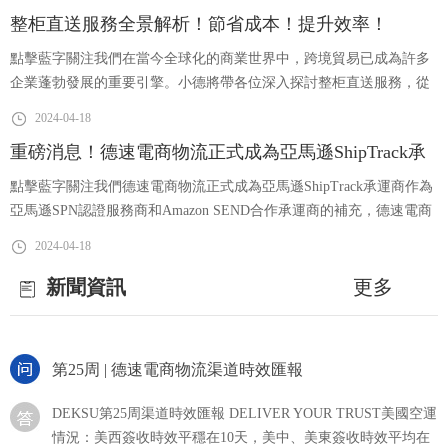
日！相約廣州！與招商經理面對面，一次解決你的疑點！
步協議，結束這一年多來對美國集裝箱貿易產生重大影響的談
整柜直送服務全景解析！節省成本！提升效率！
判。這份為期六年的新合同涵蓋所有 29 個西海岸港口的工人。
第27周 | Weekly News
協議的細節尚未公布，雙方仍需在新合同正式生效前批準新合
點擊藍字關注我們在當今全球化的商業世界中，跨境貿易已成為許多
同。空氣凈化器海外銷售爆單跨境
企業蓬勃發展的重要引擎。小德將帶各位深入探討整柜直送服務，從
加拿大溫哥華港口舉行大罷工7月1日加拿大日（Canada Day）
費用到流程，一網打盡，助您全面了解并選擇最適合您企業需求的派
重要通知：加拿大時間7月1日（當地時間星期六）-7月3日（當
2024-04-18
送方案。了解如何通過整柜直送服務，輕松開拓跨境市場，讓您的貨
地時間星期一）放假，共計3天，7月4日（當地時間星期二）正
重磅消息！德速電商物流正式成為亞馬遜ShipTrack承
物暢通無阻、安全抵達目的地！整柜運費構成整柜頭程費用：●海運
常上班。加拿大溫哥華港口罷工問題：因目前還未談判成功，
第26周 | 德速電商物流渠道時效匯報
點擊藍字關注我們德速電商物流正式成為亞馬遜ShipTrack承運商作為
BC ports 工人已經進行罷工，此次罷工為貨柜裝卸工人，負責
運商！
亞馬遜SPN認證服務商和Amazon SEND合作承運商的補充，德速電商
裝卸船及車頭，將會影響柜子卸
美國空運情況：美西簽收時效平穩在10天，美中、美東平均在
物流自4月15日起正式加入ShipTrack承運商行列！為提高跨境物流追
2024-04-18
12~14天，拉長了1~2天，主要受UPS提取后派送時效過長影
蹤透明度，亞馬遜推出ShipTrack功能。ShipTrack是為賣家頭程物流提
響。由于受到寧波大霧影響，本期美森正班航程有稍微延誤。
供的一種新選擇，當賣家選擇ShipTrack承運商將產品運送到亞馬遜
新聞資訊
更多
美西普船航線最新動態分享：因船司持續經營虧損，美西航線
第25周 | 德速電商物流渠道時效匯報
會陸續有空班跳港換小船，調整后7-9月船舶裝載會全面爆倉，
預計下月將出現甩柜潮；（保倉力度
DEKSU第25周渠道時效匯報 DELIVER YOUR TRUST美國空運
情況：美西簽收時效平穩在10天，美中、美東簽收時效平均在
12~14天，拉長了1~2天，主要受UPS提取后派送時效過長影
響。美國末端亞馬遜倉庫派送情況：第25周 | 亞馬遜最新預約