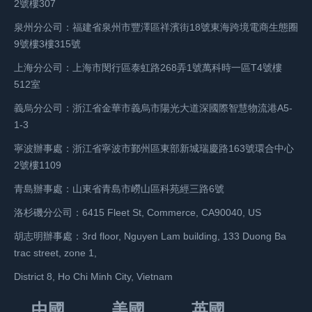
2號樓307
要
會
亞
馬
最
控
微
發
嚴
盡
8
消
自
以
馬
遜
泉州分公司：福建省泉州市豐澤區祥濱街18號東海跨境電商生態圈
近
最
薄
貨
重
管
月
費
己
店
遜
費
9號樓3樓315號
在
好
甚
方
的
由
份，
者
處
鋪
將
用
不
控
至
式
心
于
IPI
全
上海分公司：上海市閔行區泰虹路268弄1號萬科時一區T4號樓
理
鏈
FBA
不
到
制
根
可
理
業
分
名
512室
存
接
作
高，
一
的
本
以
陰
務
數
和
儲、
來
為
但
義烏分公司：浙江省金華市義烏市陽光大道深國際智慧物流港A5-
周
方
沒
減
影。
需
500
地
處
賺
其
是
1-3
的
式。
有
少
FBA
要，
分
址
理
錢，
在
想
時
自
盈
庫
寧波辦事處：浙江省寧波市鄞州區東部新城瑞慶路163號環合中心
入
自
以
在
和
店
線
要
間
發
利，
存
2號樓1109
倉
提
下
內
配
鋪
銷
把
里
貨
因
壓
的
賣
的
的
青島辦事處：山東省青島市嶗山區科苑經三路6號
送
鏈
售
店
更
的
此
貨
操
家
賣
信
商
接
平
鋪
新
缺
他
的
洛杉磯分公司：6415 Fleet St, Commerce, CA90040, US
作
仍
家
息。
品
僅
臺
做
了
點：
們
壓
流
然
也
這
胡志明辦事處：3rd floor, Nguyen Lam building, 133 Duong Ba
的
僅
的
起
兩
自
早
力，
程，
可
被
意
trac street, zone 1,
問
拿
一
來，
條
發
期
操
一
以
限
味
題，
來
個
那
District 8, Ho Chi Minh City, Vietnam
公
貨
就
作
些
看
制
著
這
測
重
可
告，
雖
是
手
事
到
倉
亞
中國
美國
英國
使
款，
要
就
大
然
虧
續