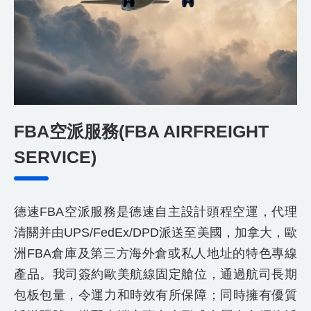
FBA空派服務(FBA AIRFREIGHT
SERVICE)
德速FBA空派服務是德速自主設計頭程空運，代理
清關并由UPS/FedEx/DPD派送至美國，加拿大，歐
洲FBA倉庫及第三方海外倉或私人地址的特色專線
產品。我司簽約歐美航線固定艙位，通過航司長期
包板包量，令運力和時效有所保障；同時擁有優質