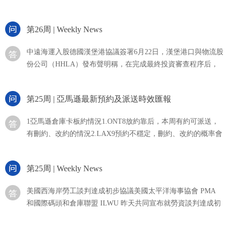
第26周 | Weekly News
及派送時效匯報加拿大海運多倫多直航鹽田離港后18天到達溫
哥華，第二天上火車，總體
中遠海運入股德國漢堡港協議簽署6月22日，漢堡港口與物流股
份公司（HHLA）發布聲明稱，在完成最終投資審查程序后，
亞
該公司與中遠海運港口有限公司（CSPL）就漢堡港“福
地”（Tollerort）集裝箱碼頭（CTT）簽署了最終股權收購協
馬
第25周 | 亞馬遜最新預約及派送時效匯報
亞
議。根據協議，中遠海運港口有限公司將收購漢堡港“福地”集
遜
馬
裝箱碼頭24.99%的少數股權，“福地”集
1亞馬遜倉庫卡板約情況1.ONT8放約靠后，本周有約可派送，
遜
FBA
有刪約、改約的情況2.LAX9預約不穩定，刪約、改約的概率會
有
或
亞
比較高3.LGB8處于爆倉情況，下周有約可派送，放約量減少，
貨
再
有刪約、改約的情況4.SBD1處于pending不出約，預約不穩定，
就
馬
第25周 | Weekly News
亞
刪約、改約的概率會比較高5.GYR2處于爆倉情況，最早的約要
賣
度
遜
馬
到下周6.SCK4目前預約比較穩定，
的
漲
美國西海岸勞工談判達成初步協議美國太平洋海事協會 PMA
遜
FBA
時
和國際碼頭和倉庫聯盟 ILWU 昨天共同宣布就勞資談判達成初
FBA
價！
代
為
FBA
步協議，結束這一年多來對美國集裝箱貿易產生重大影響的談
于
已
如
我
判。這份為期六年的新合同涵蓋所有 29 個西海岸港口的工人。
2005
入
經
第27周 | Weekly News
今
何
協議的細節尚未公布，雙方仍需在新合同正式生效前批準新合
年
們
一
倉
年
同。空氣凈化器海外銷售爆單跨境
推