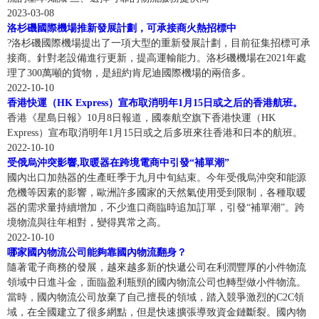
如
互
火，
更
激
指
2023-03-08
亞
該公司與中遠海運港口有限公司（CSPL）就漢堡港“福
響，
報
發
聯
國
何
洛杉磯國際機場推新發展計劃，可承接商火熱招標中
烈。
的
新！
地”（Tollerort）集裝箱碼頭（CTT）簽署了最終股權收購協
亞
道，
馬
網
內
貨、
?洛杉磯國際機場提出了一項大型的重新發展計劃，目前征集招標可承
第25周 | 亞馬遜最新預約及派送時效匯報
一
是
亞
推
議。根據協議，中遠海運港口有限公司將收購漢堡港“福地”集
馬
亞
賣
的
很
接商。針對老設備進行更新，提高運輸能力。洛杉磯機場在2021年處
遜
些
賣
馬
海
裝箱碼頭24.99%的少數股權，“福地”集
遜
馬
廣？
理了300萬噸的貨物，是紐約肯尼迪國際機場的兩倍多。
發
多
家
1亞馬遜倉庫卡板約情況1.ONT8放約靠后，本周有約可派送，
中
家
遜
FBA
FBA
遜
外
2022-10-10
展，
店
站
有刪約、改約的情況2.LAX9預約不穩定，刪約、改約的概率會
國
在
有
無
限
FBA
香港快運（HK Express）宣布取消明年1月15日或之后的香港航班。
或
越
鋪
倉
亞
比較高3.LGB8處于爆倉情況，下周有約可派送，放約量減少，
賣
國
貨
內
香港《星島日報》10月8日報道，國泰航空旗下香港快運（HK
制
物
法
來
的
再
有刪約、改約的情況4.SBD1處于pending不出約，預約不穩定，
家
內
就
Express）宣布取消明年1月15日或之后多班來往香港和日本的航班。
優
馬
了
流
＋
第25周 | Weekly News
越
賣
亞
得
刪約、改約的概率會比較高5.GYR2處于爆倉情況，最早的約要
2022-10-10
正
直
賣
度
非
信
劣
遜
多
家
馬
站
受俄烏沖突影響,取暖器在跨境電商中引發“補單潮”
到下周6.SCK4目前預約比較穩定，
在
接
的
知
必
息
漲
美國西海岸勞工談判達成初步協議美國太平洋海事協會 PMA
的
都
遜
國內出口加熱器的生產旺季于九月中旬結束。今年受俄烏沖突和能源
剖
FBA
以
發
時
外
需
宣
買
和國際碼頭和倉庫聯盟 ILWU 昨天共同宣布就勞資談判達成初
危機等因素的影響，歐洲許多國家的天然氣使用受到限制，各種取暖
消
想
FBA
價！
低
貨
代
析
為
品
布：
測
FBA
器的需求量持續增加，不少進口商臨時追加訂單，引發“補單潮”。跨
步協議，結束這一年多來對美國集裝箱貿易產生重大影響的談
費
進
于
家
價“入
到
已
如
入
將
境物流與往年相對，變得異常之高。
我
判。這份為期六年的新合同涵蓋所有 29 個西海岸港口的工人。
者
來
2005
款
入
侵
國
經
的
2022-10-10
第27周 | Weekly News
倉，
從
今
何
協議的細節尚未公布，雙方仍需在新合同正式生效前批準新合
開
分
年
們
亞
外
一
哪家國內物流公司能夠靠國內物流翻身？
很
倉
至
新
年
這
同。空氣凈化器海外銷售爆單跨境
始
一
推
節
隨著電子商務的發展，越來越多新的快遞公司在利潤豐厚的小件物流
馬
買
去
提
加拿大溫哥華港口舉行大罷工7月1日加拿大日（Canada Day）
4
報
亞
重
的
在
杯
出，
些
領域中日進斗金，面臨盈利瓶頸的國內物流公司也轉型做小件物流。
遜”，
家
不
約
重要通知：加拿大時間7月1日（當地時間星期六）-7月3日（當
月
告
馬
供
線
羹。
當
當時，國內物流公司放棄了自己擅長的領域，踏入競爭激烈的C2C領
要！
操
他
手
復
消
亞
地時間星期一）放假，共計3天，7月4日（當地時間星期二）正
份
中
遜
FBA
域，在全國建立了很多網點，但是快速擴張導致資金鏈斷裂。國內物
購
開
時
了
們
中，
返