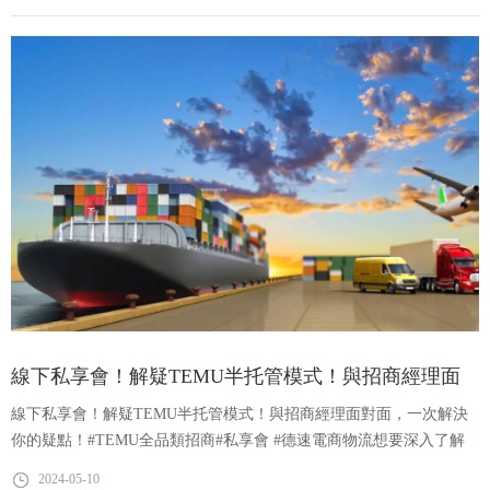
第25周 | 亞馬遜最新預約及派送時效匯報
1亞馬遜倉庫卡板約情況1.ONT8放約靠后，本周有約可派送，
有刪約、改約的情況2.LAX9預約不穩定，刪約、改約的概率會
比較高3.LGB8處于爆倉情況，下周有約可派送，放約量減少，
有刪約、改約的情況4.SBD1處于pending不出約，預約不穩定，
線下私享會！解疑TEMU半托管模式！與招商經理面
第25周 | Weekly News
刪約、改約的概率會比較高5.GYR2處于爆倉情況，最早的約要
線下私享會！解疑TEMU半托管模式！與招商經理面對面，一次解決
對面，一次解決你的疑點！
到下周6.SCK4目前預約比較穩定，
你的疑點！#TEMU全品類招商#私享會 #德速電商物流想要深入了解
美國西海岸勞工談判達成初步協議美國太平洋海事協會 PMA
TEMU全品類招商政策嗎？那就別錯過我們精品私享會的邀約！5月15
和國際碼頭和倉庫聯盟 ILWU 昨天共同宣布就勞資談判達成初
2024-05-10